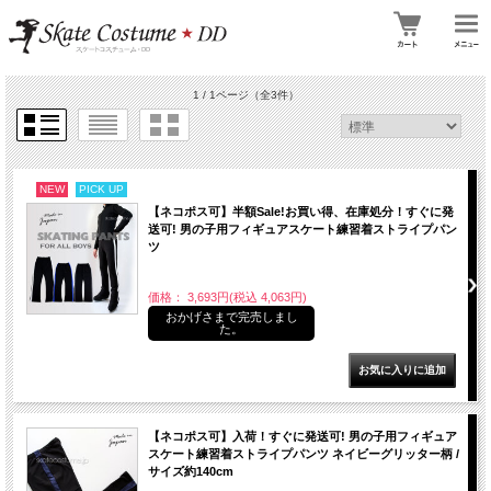
1 / 1ページ
（全3件）
NEW
PICK UP
【ネコポス可】半額Sale!お買い得、在庫処分！すぐに発
送可! 男の子用フィギュアスケート練習着ストライプパン
ツ
価格： 3,693円(税込 4,063円)
おかげさまで完売しまし
た。
【ネコポス可】入荷！すぐに発送可! 男の子用フィギュア
スケート練習着ストライプパンツ ネイビーグリッター柄 /
サイズ約140cm