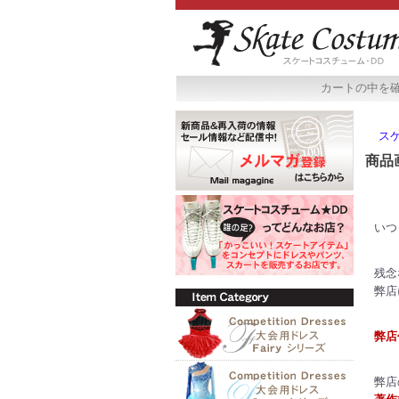
カートの中を
ス
商品
いつ
残念
弊店
弊店
弊店