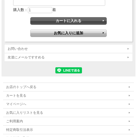
2. 採寸をお願いいたします。下記サイズチャートにて「ガース」を基本に各サイ
購入数：
着
ズ参照しお選びください。
3. カートにて下記の項目をご記入ください。
・レギュラーサイズ
・カテゴリー（学年など）
・品番、お色
・使用大会名、使用期日
・エリア制限
お問い合わせ
友達にメールですすめる
▼エリア制限のルールについて
大会及びバッジテストなどでお衣装が重ならないために当店では、『エリア制限』
を設けております。
ご購入される場合は、使用される大会、期日、エリア制限のご記入をお願いいたし
お店のトップへ戻る
ます。
なおこちらで管理対象となる期間は
ご購入から１年
とさせていただきすのでご了承
カートを見る
ください。
マイページへ
■大会用
（Ａ）北海道東北エリア
お気に入りリストを見る
（Ｂ）東京関東エリア
ご利用案内
（Ｃ）中部エリア
（Ｄ）近畿エリア
特定商取引法表示
（Ｅ）西日本エリア（中国・四国・九州）