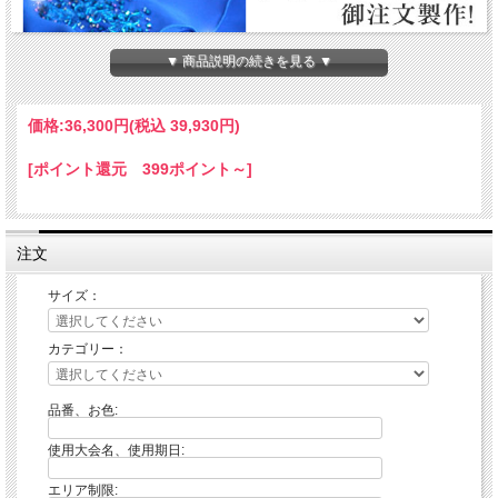
▼ 商品説明の続きを見る ▼
価格:
36,300円
(税込 39,930円)
[ポイント還元 399ポイント～]
注文
★
こちらのページはサイズチャートにあるサイズにて御注文製作を承っておりま
サイズ：
す。
下記サイズチャートよりお選びください。
カテゴリー：
↓お客様のサイズに合わせてお作りしております。フィットさせるならこちらをお
すすめいたします
★
フルオーダーで御注文製作は
こちらから >>
品番、お色:
使用大会名、使用期日:
▼オーダー方法
エリア制限:
1. ビクトリアシリーズの中からご希望のデザインをお選びください。