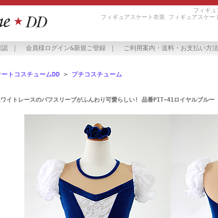
フィギュ
フィギュアスケート衣装 フィギュアスケー
確認
｜
会員様ログイン&新規ご登録
｜
ご利用案内・送料・お支払い方
ケートコスチュームDD
>
プチコスチューム
ホワイトレースのパフスリーブがふんわり可愛らしい! 品番PIT-41ロイヤルブルー