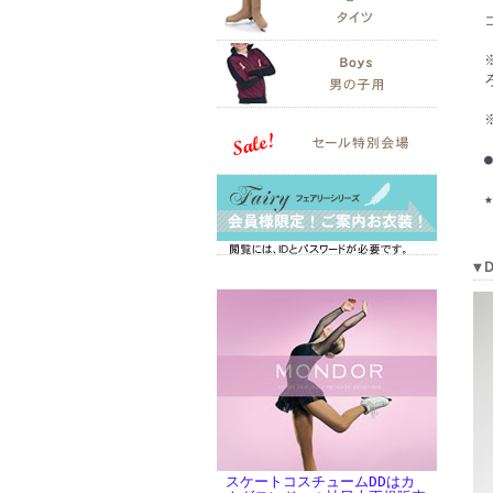
★
▼
スケートコスチュームDDはカ