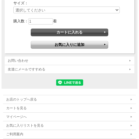
▼このフィギュアスケート衣装の特徴は？
サイズ：
３段のカーリーなスカートとリボンがとってもキュート！
小さな妖精が舞い降りたようなドリーミーなコスチューム。
購入数：
着
コスチューム全体に裏地がついています。スカートはテグス入り３段フリルスカー
ト。
※ プチ・コスチュームシリーズ・・・モチーフやスワロフスキーでオリジナル大
会衣装に！そのままバッジテストはもちろん、練習用にも使用できるシリーズで
す。
お問い合わせ
※ こちらはエリア制限はいたしません。
友達にメールですすめる
●こちらは品番【PIT-58ホワイト】となります。
★
オーダー御注文は下記サイズチャートよりお選びください。
お店のトップへ戻る
▼ＤＥＴＡＩＬ
カートを見る
マイページへ
お気に入りリストを見る
ご利用案内